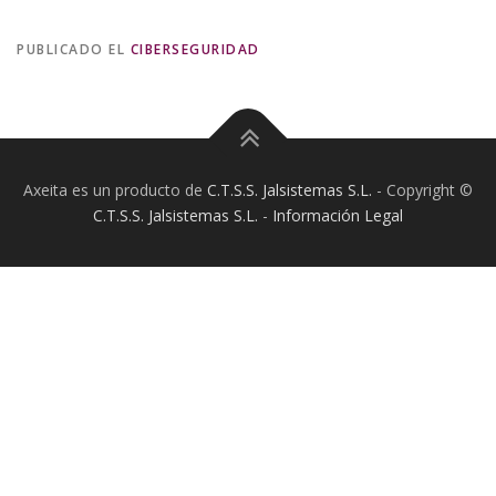
PUBLICADO EL
CIBERSEGURIDAD
Axeita es un producto de
C.T.S.S. Jalsistemas S.L.
- Copyright ©
C.T.S.S. Jalsistemas S.L.
-
Información Legal