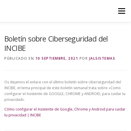
Saltar
al
Menú
contenido
¿QUIÉNES SOMOS?
SERVICIOS
Boletín sobre Ciberseguridad del
INCIBE
ÚLTIMAS NOTICIAS
CONTACTO
AREA PRIVADA
PÚBLICADO EN
10 SEPTIEMBRE, 2021
POR
JALSISTEMAS
Os dejamos el enlace con el último boletín sobre ciberseguridad del
INCIBE, el tema principal de este boletín semanal trata sobre «Como
configurar el Asistente de GOOGLE, CHROME y ANDROID, para cuidar tu
privacidad».
Cómo configurar el Asistente de Google, Chrome y Android para cuidar
tu privacidad | INCIBE